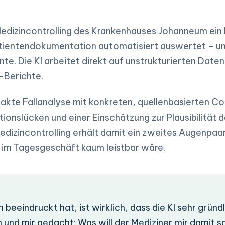
edizincontrolling des Krankenhauses Johanneum ein
atientendokumentation automatisiert auswertet – 
e. Die KI arbeitet direkt auf unstrukturierten Daten
-Berichte.
pakte Fallanalyse mit konkreten, quellenbasierten C
onslücken und einer Einschätzung zur Plausibilität 
dizincontrolling erhält damit ein zweites Augenpaar
e im Tagesgeschäft kaum leistbar wäre.
eeindruckt hat, ist wirklich, dass die KI sehr gründl
en und mir gedacht: Was will der Mediziner mir damit 