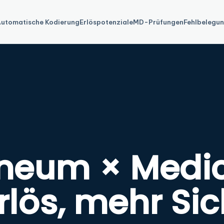
utomatische Kodierung
Erlöspotenziale
MD-Prüfungen
Fehlbelegu
neum × Medi
rlös, mehr Sic