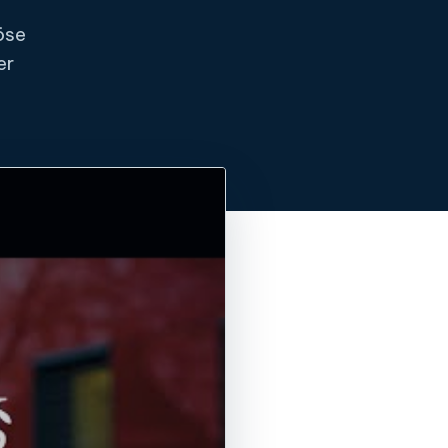
öse
er