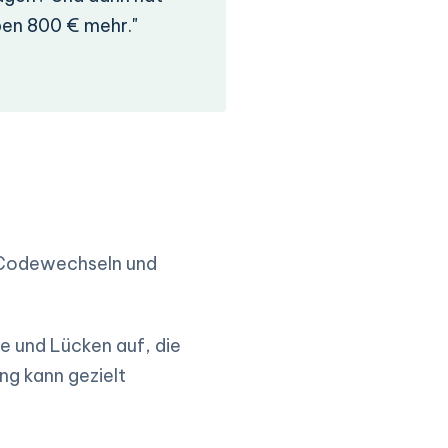
ben 800 € mehr."
 Codewechseln und
e und Lücken auf, die
ng kann gezielt